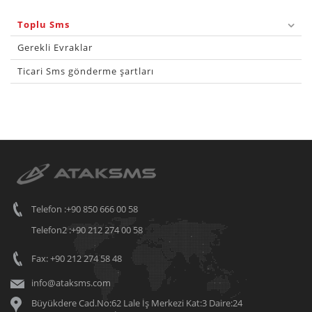
Toplu Sms
Gerekli Evraklar
Ticari Sms gönderme şartları
Telefon :+90 850 666 00 58
Telefon2 :+90 212 274 00 58
Fax: +90 212 274 58 48
info@ataksms.com
Büyükdere Cad.No:62 Lale İş Merkezi Kat:3 Daire:24