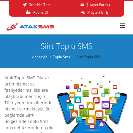
Sms Hız Testi
Şikayet Formu
Abone Ol
Müşteri Giriş
Siirt Toplu SMS
Anasayfa
Toplu Sms
Siirt Toplu SMS
Atak Toplu SMS Olarak
ürün hizmet ve
faaliyetlerinizi kişilere
ulaştırabilmeniz için
Türkiyenin tüm illerinde
hizmet vermekteyiz. Bu
bağlamda Siirt
Bölgesinde Toplu Sms,
internet üzerinden toplu