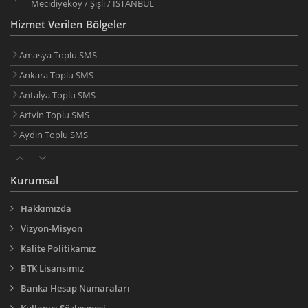
Mecidiyeköy / Şişli / İSTANBUL
Hizmet Verilen Bölgeler
Amasya Toplu SMS
Ankara Toplu SMS
Antalya Toplu SMS
Artvin Toplu SMS
Aydın Toplu SMS
Balıkesir Toplu SMS
Bilecik Toplu SMS
Kurumsal
Bingöl Toplu SMS
Hakkımızda
Bitlis Toplu SMS
Vizyon-Misyon
Bolu Toplu SMS
Kalite Politikamız
Burdur Toplu SMS
BTK Lisansımız
Bursa Toplu SMS
Banka Hesap Numaraları
Çanakkale Toplu SMS