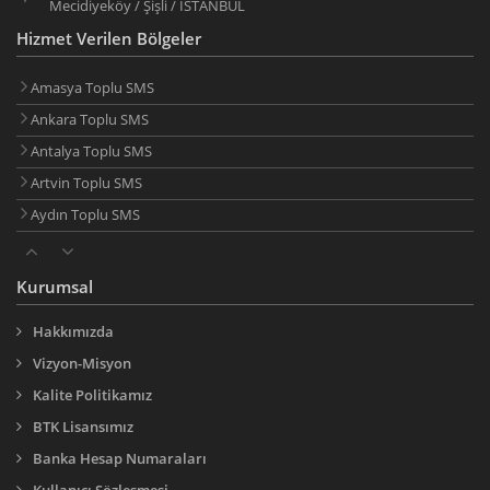
Mecidiyeköy / Şişli / İSTANBUL
Hizmet Verilen Bölgeler
Amasya Toplu SMS
Ankara Toplu SMS
Antalya Toplu SMS
Artvin Toplu SMS
Aydın Toplu SMS
Balıkesir Toplu SMS
Bilecik Toplu SMS
Kurumsal
Bingöl Toplu SMS
Bitlis Toplu SMS
Hakkımızda
Bolu Toplu SMS
Vizyon-Misyon
Burdur Toplu SMS
Kalite Politikamız
Bursa Toplu SMS
BTK Lisansımız
Çanakkale Toplu SMS
Banka Hesap Numaraları
Çankırı Toplu SMS