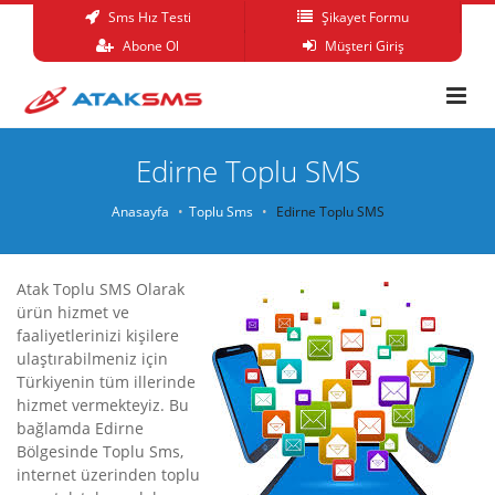
Sms Hız Testi
Şikayet Formu
Abone Ol
Müşteri Giriş
Edirne Toplu SMS
Anasayfa
Toplu Sms
Edirne Toplu SMS
Atak Toplu SMS Olarak
ürün hizmet ve
faaliyetlerinizi kişilere
ulaştırabilmeniz için
Türkiyenin tüm illerinde
hizmet vermekteyiz. Bu
bağlamda Edirne
Bölgesinde Toplu Sms,
internet üzerinden toplu