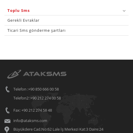
Toplu Sms
Gerekli Evraklar
Ticari Sms gönderme şartları
Telefon :+90 850 666 00 58
Telefon2 :+90 212 274 00 58
Fax: +90 212 274 58 48
info@ataksms.com
Büyükdere Cad.No:62 Lale İş Merkezi Kat:3 Daire:24