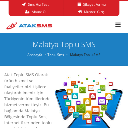
Sms Hız Testi
Şikayet Formu
Abone Ol
Müşteri Giriş
Malatya Toplu SMS
Anasayfa
Toplu Sms
Malatya Toplu SMS
Atak Toplu SMS Olarak
ürün hizmet ve
faaliyetlerinizi kişilere
ulaştırabilmeniz için
Türkiyenin tüm illerinde
hizmet vermekteyiz. Bu
bağlamda Malatya
Bölgesinde Toplu Sms,
internet üzerinden toplu