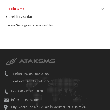
Toplu Sms
Gerekli Evraklar
Ticari Sms gönderme şartları
Telefon :+90 850 666 00 58
Telefon2 :+90 212 274 00 58
Fax: +90 212 274 58 48
info@ataksms.com
Büyükdere Cad.No:62 Lale İş Merkezi Kat:3 Daire:24