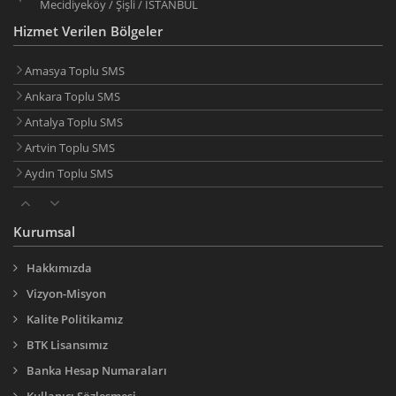
Mecidiyeköy / Şişli / İSTANBUL
Hizmet Verilen Bölgeler
Amasya Toplu SMS
Ankara Toplu SMS
Antalya Toplu SMS
Artvin Toplu SMS
Aydın Toplu SMS
Balıkesir Toplu SMS
Bilecik Toplu SMS
Kurumsal
Bingöl Toplu SMS
Hakkımızda
Bitlis Toplu SMS
Vizyon-Misyon
Bolu Toplu SMS
Kalite Politikamız
Burdur Toplu SMS
BTK Lisansımız
Bursa Toplu SMS
Banka Hesap Numaraları
Çanakkale Toplu SMS